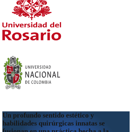
Un profundo sentido estético y
habilidades quirúrgicas innatas se
fusionan en una práctica hecha a la