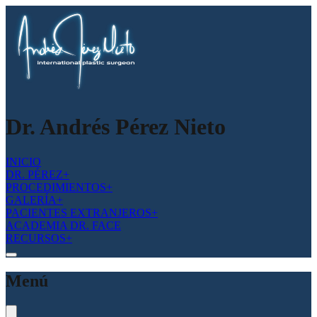
Dr. Andrés Pérez Nieto
INICIO
DR. PÉREZ
+
PROCEDIMIENTOS
+
GALERÍA
+
PACIENTES EXTRANJEROS
+
ACADEMIA DR. FACE
RECURSOS
+
Menú